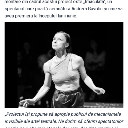
montare din cadrul acestui proiect este „Imaculata”, un
spectacol care poartă semnătura Andreei Gavriliu și care va
avea premiera la începutul lunii iunie.
„
Proiectul își propune să apropie publicul de mecanismele
invizibile ale artei teatrale. Ne dorim să oferim spectatorilor