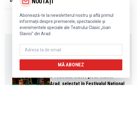
DISTRIBUIE:
Copiază link
NOUTĂȚI
Abonează-te la newsletterul nostru și află primul
informații despre premierele, spectacolele și
evenimentele speciale ale Teatrului Clasic „Ioan
Slavici" din Arad.
ALTE ARTICOLE DE INTERES
ȘTIRI
MĂ ABONEZ
Spectacolul „Arădeanca”, producție
a Teatrului Clasic „Ioan Slavici”
Arad, selectat în Festivalul Național
de Teatru 2026
ȘTIRI
Teatrul Clasic „Ioan Slavici” Arad
încheie stagiunea cu premiera
spectacolului „Casa de vacanță”