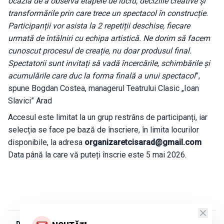
ocazia de a observa etapele de lucru, deciziile creative și
transformările prin care trece un spectacol în construcție.
Participanții vor asista la 2 repetiții deschise, fiecare
urmată de întâlniri cu echipa artistică. Ne dorim să facem
cunoscut procesul de creație, nu doar produsul final.
Spectatorii sunt invitați să vadă încercările, schimbările și
acumulările care duc la forma finală a unui spectacol
”,
spune Bogdan Costea, managerul Teatrului Clasic „Ioan
Slavici” Arad
Accesul este limitat la un grup restrâns de participanți, iar
selecția se face pe bază de înscriere, în limita locurilor
disponibile, la adresa
organizaretcisarad@gmail.com
Data până la care vă puteți înscrie este 5 mai 2026.